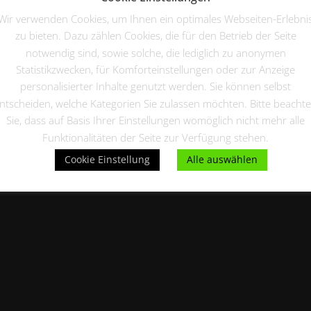
 over 2,000 people and does all kinds of awesome things for the
Wir verwenden Cookies, um Ihnen ein optimales Webseiten-Erlebni
zu bieten. Dazu zählen Cookies, die für den Betrieb der Seite
notwendig sind, sowie solche, die lediglich zu anonymen
ur dashboard
to delete this page and create new pages for your
Statistikzwecken, für Komforteinstellungen oder zur Anzeige
personalisierter Inhalte genutzt werden. Sie können selbst
ntscheiden, welche Kategorien Sie zulassen möchten. Bitte beacht
Sie, dass auf Basis Ihrer Einstellungen womöglich nicht mehr alle
Funktionalitäten der Seite zur Verfügung stehen.
Cookie Einstellung
Alle auswählen