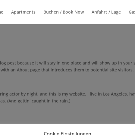
me
Apartments
Buchen / Book Now
Anfahrt / Lage
Ga
log post because it will stay in one place and will show up in your s
with an About page that introduces them to potential site visitors. 
ing actor by night, and this is my website. I live in Los Angeles, ha
s. (And gettin‘ caught in the rain.)
Cookie Einstellungen
 1971, and has been providing quality doohickeys to the public e