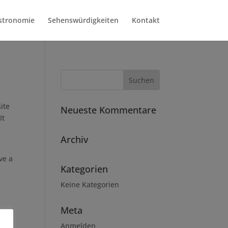
stronomie
Sehenswürdigkeiten
Kontakt
ite
Neueste Kommentare
It
Archiv
ve a
Kategorien
Keine Kategorien
Meta
Anmelden
ver