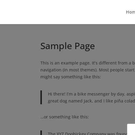
Ho
Sample Page
This is an example page. It’s different from a b
navigation (in most themes). Most people start 
might say something like this:
Hi there! I’m a bike messenger by day, aspir
great dog named Jack, and I like piña colada
…or something like this:
The XYZ Doohickey Company was founded in