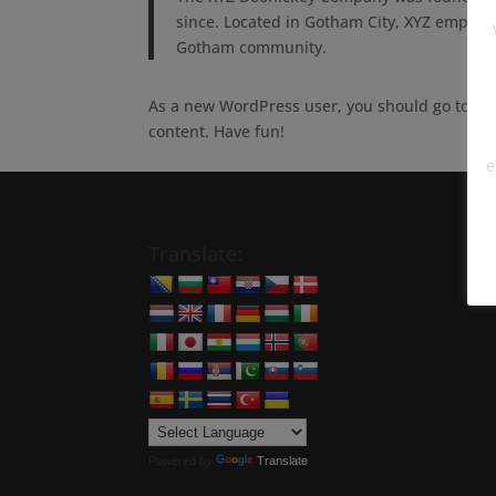
since. Located in Gotham City, XYZ employs
Gotham community.
As a new WordPress user, you should go to
yo
content. Have fun!
e
Translate:
Powered by
Translate